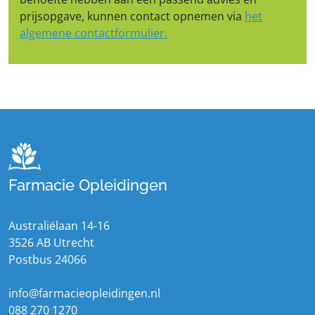
prijsopgave, kunnen contact opnemen via
het
algemene contactformulier.
Farmacie Opleidingen
Australiëlaan 14-16
3526 AB Utrecht
Postbus 24066
info@farmacieopleidingen.nl
088 270 1270